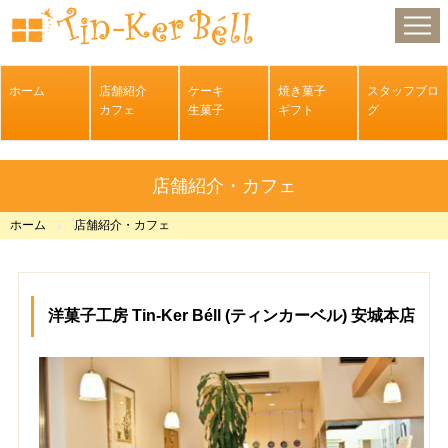
ホーム
店舗紹介・カフェ
ホーム
店舗紹介
ケーキ
焼き菓子
スタッフブロ
カフェ
生菓子
ギフト
グ
ケーキ・生菓子
焼き菓子・ギフト
店舗紹介・カフェ
スタッフブログ
ホーム
店舗紹介・カフェ
洋菓子工房 Tin-Ker Béll (ティンカーベル) 安城本店