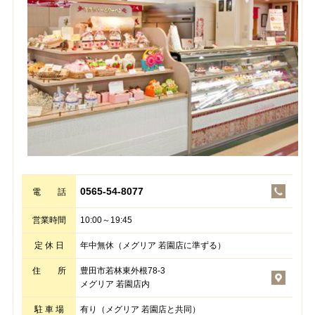
0565-54-8077
電 話
営業時間
10:00～19:45
定 休 日
年中無休（メグリア 若園店に準ずる）
住 所
豊田市若林東外根78-3
メグリア 若園店内
駐 車 場
有り（メグリア 若園店と共同）