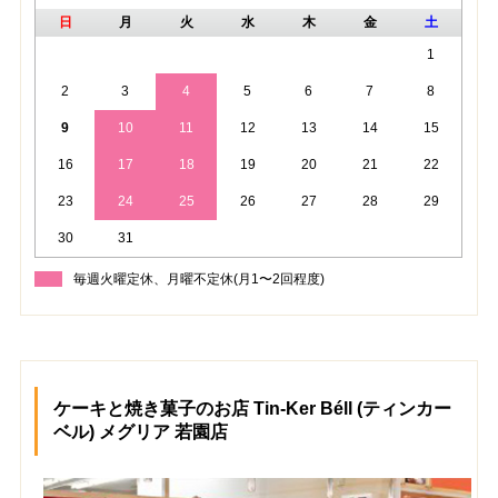
日
月
火
水
木
金
土
1
2
3
4
5
6
7
8
9
10
11
12
13
14
15
16
17
18
19
20
21
22
23
24
25
26
27
28
29
30
31
毎週火曜定休、月曜不定休(月1〜2回程度)
ケーキと焼き菓子のお店 Tin-Ker Béll (ティンカー
ベル) メグリア 若園店