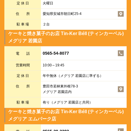
定 休 日
火曜日
住 所
愛知県安城市朝日町25-4
駐 車 場
２台
ケーキと焼き菓子のお店 Tin-Ker Béll (ティンカーベル)
メグリア 若園店
0565-54-8077
電 話
営業時間
10:00～19:45
定 休 日
年中無休（メグリア 若園店に準ずる）
住 所
豊田市若林東外根78-3
メグリア 若園店内
駐 車 場
有り（メグリア 若園店と共同）
ケーキと焼き菓子のお店 Tin-Ker Béll (ティンカーベル)
メグリア エムパーク店